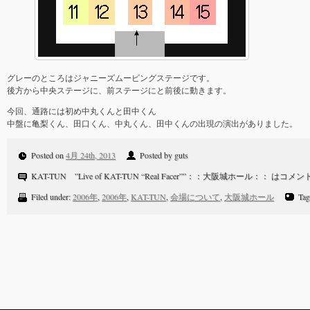
グレーのところはジャニーズムービングステージです。
後方から中央ステージに、前ステージにと前後に動きます。
今回、通路には初め中丸くんと田中くん
中盤に亀梨くん、田口くん、中丸くん、田中くんの出現の演出がありました。
Posted on
4月 24th, 2013
Posted by guts
KAT-TUN ”Live of KAT-TUN “Real Facer””：：大阪城ホール：： は
コメン
Filed under:
2006年
,
2006年
,
KAT-TUN
,
会場について
,
大阪城ホール
Tag